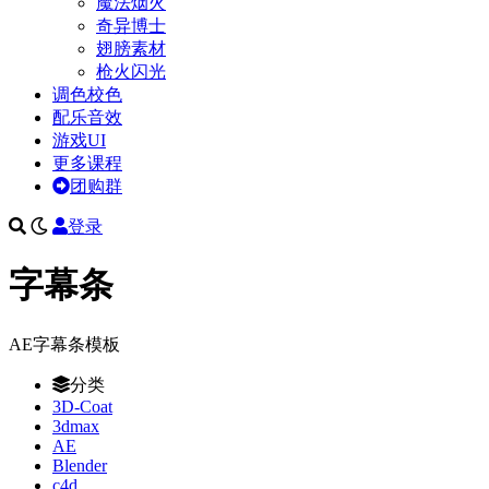
魔法烟火
奇异博士
翅膀素材
枪火闪光
调色校色
配乐音效
游戏UI
更多课程
团购群
登录
字幕条
AE字幕条模板
分类
3D-Coat
3dmax
AE
Blender
c4d