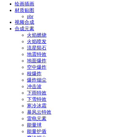
绘画插画
材质贴图
pbr
视频合成
合成元素
火焰燃烧
火焰喷发
流星陨石
地震特效
地面爆炸
空中爆炸
核爆炸
爆炸烟尘
冲击波
下雨特效
下雪特效
寒冷冰霜
暴风云特效
雷电元素
能量球
能量护盾