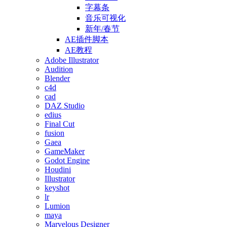
字幕条
音乐可视化
新年/春节
AE插件脚本
AE教程
Adobe Illustrator
Audition
Blender
c4d
cad
DAZ Studio
edius
Final Cut
fusion
Gaea
GameMaker
Godot Engine
Houdini
Illustrator
keyshot
lr
Lumion
maya
Marvelous Designer