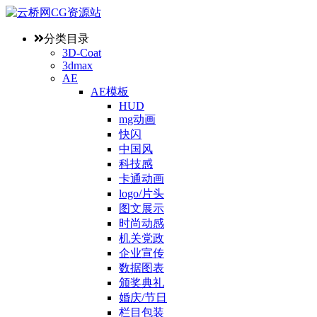
分类目录
3D-Coat
3dmax
AE
AE模板
HUD
mg动画
快闪
中国风
科技感
卡通动画
logo/片头
图文展示
时尚动感
机关党政
企业宣传
数据图表
颁奖典礼
婚庆/节日
栏目包装