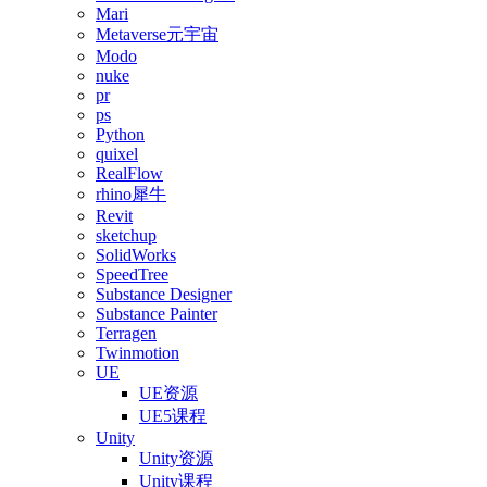
Mari
Metaverse元宇宙
Modo
nuke
pr
ps
Python
quixel
RealFlow
rhino犀牛
Revit
sketchup
SolidWorks
SpeedTree
Substance Designer
Substance Painter
Terragen
Twinmotion
UE
UE资源
UE5课程
Unity
Unity资源
Unity课程