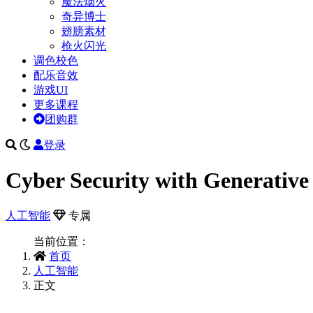
魔法烟火
奇异博士
翅膀素材
枪火闪光
调色校色
配乐音效
游戏UI
更多课程
团购群
登录
Cyber Security with Generative
人工智能
专属
当前位置：
首页
人工智能
正文