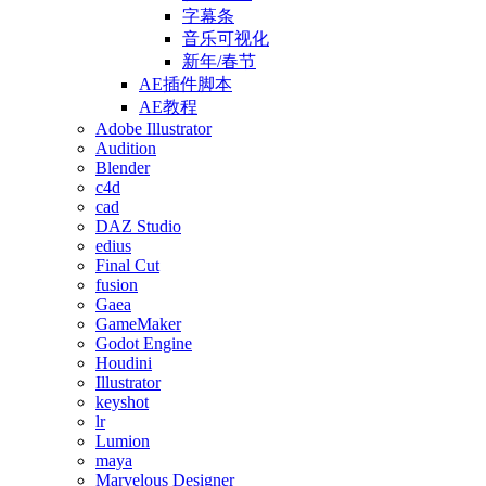
字幕条
音乐可视化
新年/春节
AE插件脚本
AE教程
Adobe Illustrator
Audition
Blender
c4d
cad
DAZ Studio
edius
Final Cut
fusion
Gaea
GameMaker
Godot Engine
Houdini
Illustrator
keyshot
lr
Lumion
maya
Marvelous Designer