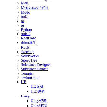
Mari
Metaverse元宇宙
Modo
nuke
pr
ps
Python
quixel
RealFlow
rhino犀牛
Revit
sketchup
SolidWorks
SpeedTree
Substance Designer
Substance Painter
Terragen
Twinmotion
UE
UE资源
UE5课程
Unity
Unity资源
Unity课程