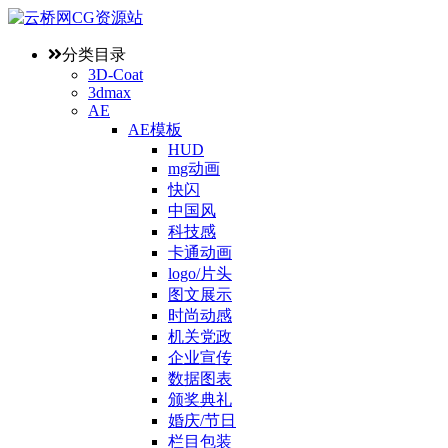
分类目录
3D-Coat
3dmax
AE
AE模板
HUD
mg动画
快闪
中国风
科技感
卡通动画
logo/片头
图文展示
时尚动感
机关党政
企业宣传
数据图表
颁奖典礼
婚庆/节日
栏目包装