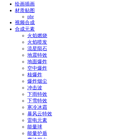
绘画插画
材质贴图
pbr
视频合成
合成元素
火焰燃烧
火焰喷发
流星陨石
地震特效
地面爆炸
空中爆炸
核爆炸
爆炸烟尘
冲击波
下雨特效
下雪特效
寒冷冰霜
暴风云特效
雷电元素
能量球
能量护盾