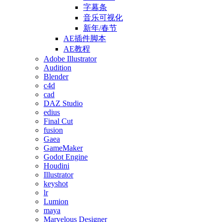
字幕条
音乐可视化
新年/春节
AE插件脚本
AE教程
Adobe Illustrator
Audition
Blender
c4d
cad
DAZ Studio
edius
Final Cut
fusion
Gaea
GameMaker
Godot Engine
Houdini
Illustrator
keyshot
lr
Lumion
maya
Marvelous Designer