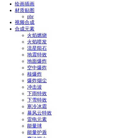
绘画插画
材质贴图
pbr
视频合成
合成元素
火焰燃烧
火焰喷发
流星陨石
地震特效
地面爆炸
空中爆炸
核爆炸
爆炸烟尘
冲击波
下雨特效
下雪特效
寒冷冰霜
暴风云特效
雷电元素
能量球
能量护盾