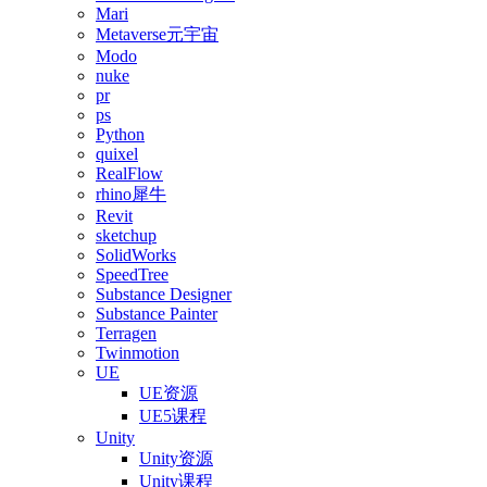
Mari
Metaverse元宇宙
Modo
nuke
pr
ps
Python
quixel
RealFlow
rhino犀牛
Revit
sketchup
SolidWorks
SpeedTree
Substance Designer
Substance Painter
Terragen
Twinmotion
UE
UE资源
UE5课程
Unity
Unity资源
Unity课程