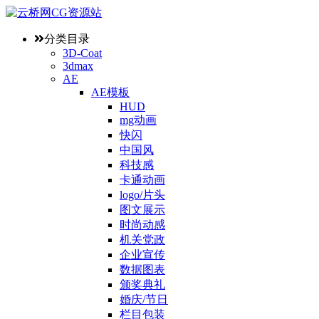
分类目录
3D-Coat
3dmax
AE
AE模板
HUD
mg动画
快闪
中国风
科技感
卡通动画
logo/片头
图文展示
时尚动感
机关党政
企业宣传
数据图表
颁奖典礼
婚庆/节日
栏目包装