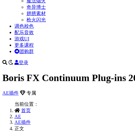
魔法烟火
奇异博士
翅膀素材
枪火闪光
调色校色
配乐音效
游戏UI
更多课程
团购群
登录
Boris FX Continuum Plug-ins 20
AE插件
专属
当前位置：
首页
AE
AE插件
正文