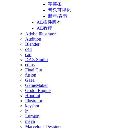
字幕条
音乐可视化
新年/春节
AE插件脚本
AE教程
Adobe Illustrator
Audition
Blender
c4d
cad
DAZ Studio
edius
Final Cut
fusion
Gaea
GameMaker
Godot Engine
Houdini
Illustrator
keyshot
lr
Lumion
maya
Marvelous Designer