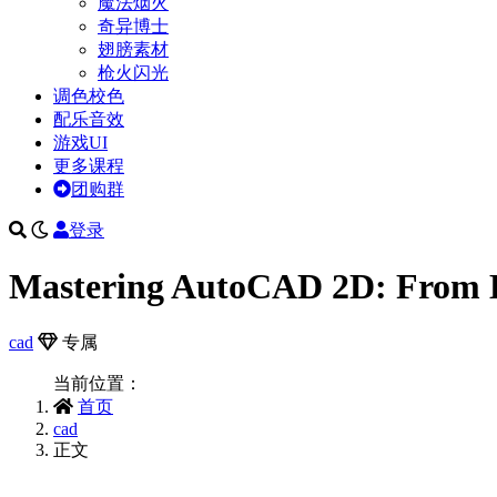
魔法烟火
奇异博士
翅膀素材
枪火闪光
调色校色
配乐音效
游戏UI
更多课程
团购群
登录
Mastering AutoCAD 2D: From B
cad
专属
当前位置：
首页
cad
正文