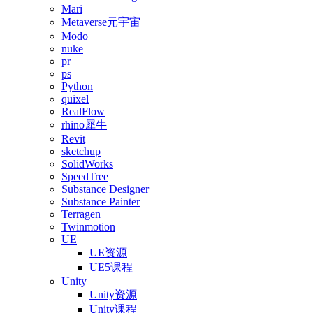
Mari
Metaverse元宇宙
Modo
nuke
pr
ps
Python
quixel
RealFlow
rhino犀牛
Revit
sketchup
SolidWorks
SpeedTree
Substance Designer
Substance Painter
Terragen
Twinmotion
UE
UE资源
UE5课程
Unity
Unity资源
Unity课程