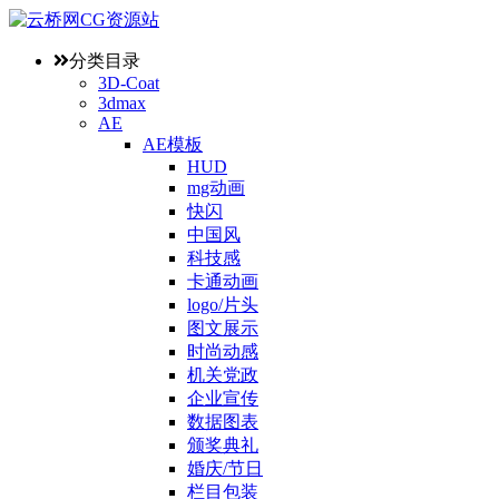
分类目录
3D-Coat
3dmax
AE
AE模板
HUD
mg动画
快闪
中国风
科技感
卡通动画
logo/片头
图文展示
时尚动感
机关党政
企业宣传
数据图表
颁奖典礼
婚庆/节日
栏目包装