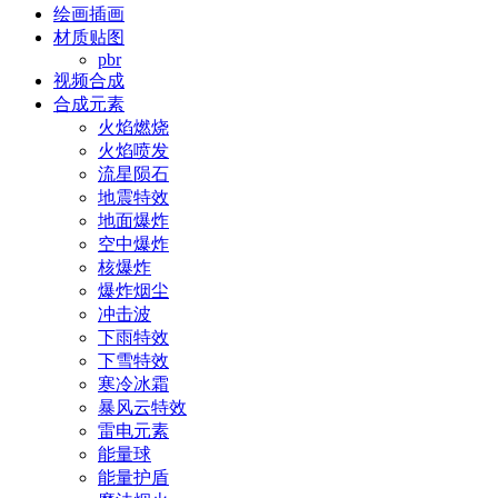
绘画插画
材质贴图
pbr
视频合成
合成元素
火焰燃烧
火焰喷发
流星陨石
地震特效
地面爆炸
空中爆炸
核爆炸
爆炸烟尘
冲击波
下雨特效
下雪特效
寒冷冰霜
暴风云特效
雷电元素
能量球
能量护盾