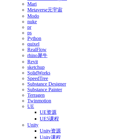
Mari
Metaverse元宇宙
Modo
nuke
pr
ps
Python
quixel
RealFlow
rhino犀牛
Revit
sketchup
SolidWorks
SpeedTree
Substance Designer
Substance Painter
Terragen
Twinmotion
UE
UE资源
UE5课程
Unity
Unity资源
Unity课程