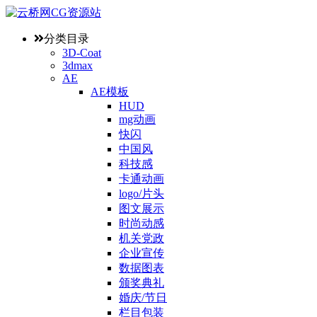
分类目录
3D-Coat
3dmax
AE
AE模板
HUD
mg动画
快闪
中国风
科技感
卡通动画
logo/片头
图文展示
时尚动感
机关党政
企业宣传
数据图表
颁奖典礼
婚庆/节日
栏目包装