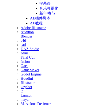
字幕条
音乐可视化
新年/春节
AE插件脚本
AE教程
Adobe Illustrator
Audition
Blender
c4d
cad
DAZ Studio
edius
Final Cut
fusion
Gaea
GameMaker
Godot Engine
Houdini
Illustrator
keyshot
lr
Lumion
maya
Marvelous Designer