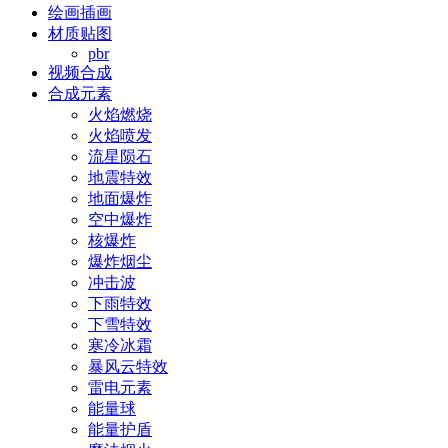
绘画插画
材质贴图
pbr
视频合成
合成元素
火焰燃烧
火焰喷发
流星陨石
地震特效
地面爆炸
空中爆炸
核爆炸
爆炸烟尘
冲击波
下雨特效
下雪特效
寒冷冰霜
暴风云特效
雷电元素
能量球
能量护盾