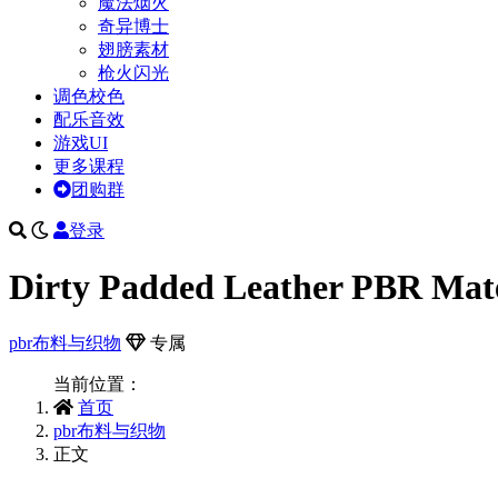
魔法烟火
奇异博士
翅膀素材
枪火闪光
调色校色
配乐音效
游戏UI
更多课程
团购群
登录
Dirty Padded Leather PBR Mate
pbr布料与织物
专属
当前位置：
首页
pbr布料与织物
正文