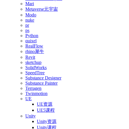
Mari
Metaverse元宇宙
Modo
nuke
pr
ps
Python
quixel
RealFlow
rhino犀牛
Revit
sketchup
SolidWorks
SpeedTree
Substance Designer
Substance Painter
Terragen
Twinmotion
UE
UE资源
UE5课程
Unity
Unity资源
Unity课程