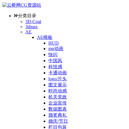
分类目录
3D-Coat
3dmax
AE
AE模板
HUD
mg动画
快闪
中国风
科技感
卡通动画
logo/片头
图文展示
时尚动感
机关党政
企业宣传
数据图表
颁奖典礼
婚庆/节日
栏目包装