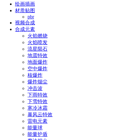
绘画插画
材质贴图
pbr
视频合成
合成元素
火焰燃烧
火焰喷发
流星陨石
地震特效
地面爆炸
空中爆炸
核爆炸
爆炸烟尘
冲击波
下雨特效
下雪特效
寒冷冰霜
暴风云特效
雷电元素
能量球
能量护盾