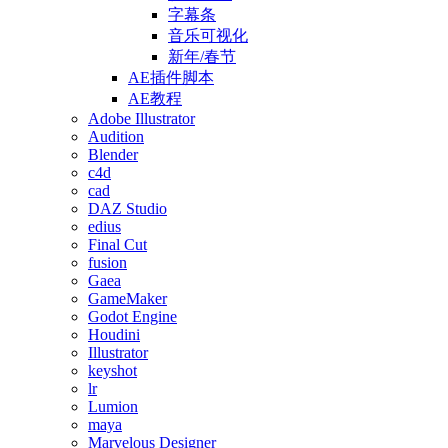
字幕条
音乐可视化
新年/春节
AE插件脚本
AE教程
Adobe Illustrator
Audition
Blender
c4d
cad
DAZ Studio
edius
Final Cut
fusion
Gaea
GameMaker
Godot Engine
Houdini
Illustrator
keyshot
lr
Lumion
maya
Marvelous Designer