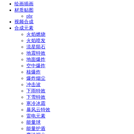
绘画插画
材质贴图
pbr
视频合成
合成元素
火焰燃烧
火焰喷发
流星陨石
地震特效
地面爆炸
空中爆炸
核爆炸
爆炸烟尘
冲击波
下雨特效
下雪特效
寒冷冰霜
暴风云特效
雷电元素
能量球
能量护盾