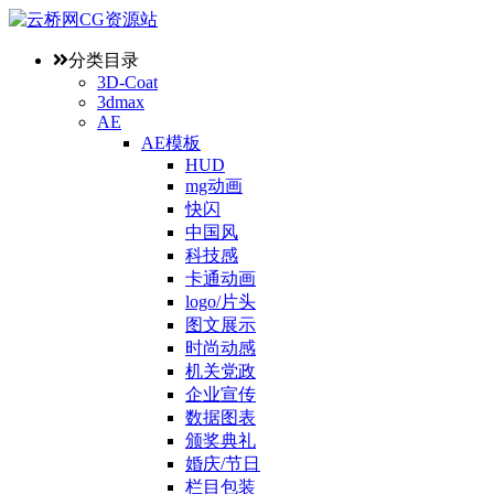
分类目录
3D-Coat
3dmax
AE
AE模板
HUD
mg动画
快闪
中国风
科技感
卡通动画
logo/片头
图文展示
时尚动感
机关党政
企业宣传
数据图表
颁奖典礼
婚庆/节日
栏目包装