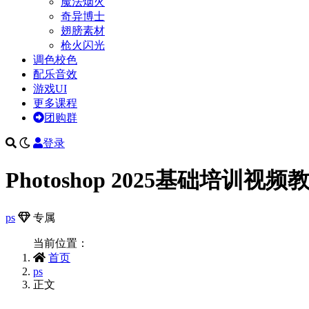
魔法烟火
奇异博士
翅膀素材
枪火闪光
调色校色
配乐音效
游戏UI
更多课程
团购群
登录
Photoshop 2025基础培训视频
ps
专属
当前位置：
首页
ps
正文