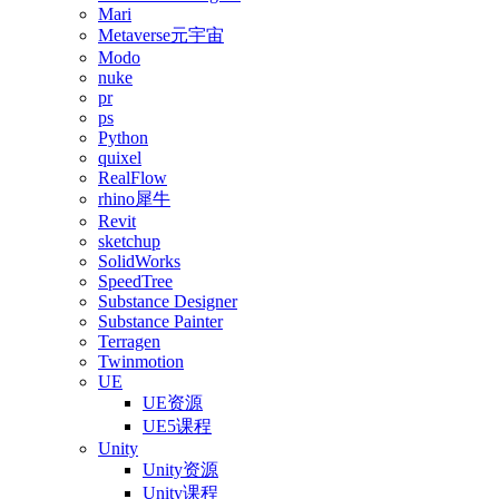
Mari
Metaverse元宇宙
Modo
nuke
pr
ps
Python
quixel
RealFlow
rhino犀牛
Revit
sketchup
SolidWorks
SpeedTree
Substance Designer
Substance Painter
Terragen
Twinmotion
UE
UE资源
UE5课程
Unity
Unity资源
Unity课程