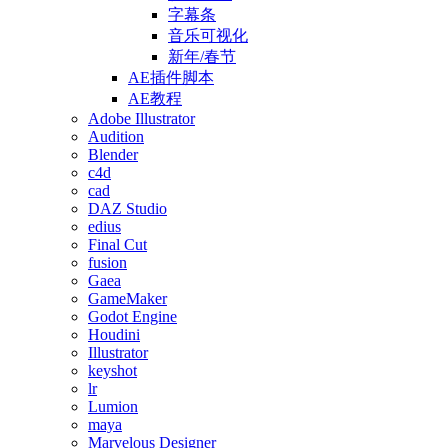
字幕条
音乐可视化
新年/春节
AE插件脚本
AE教程
Adobe Illustrator
Audition
Blender
c4d
cad
DAZ Studio
edius
Final Cut
fusion
Gaea
GameMaker
Godot Engine
Houdini
Illustrator
keyshot
lr
Lumion
maya
Marvelous Designer