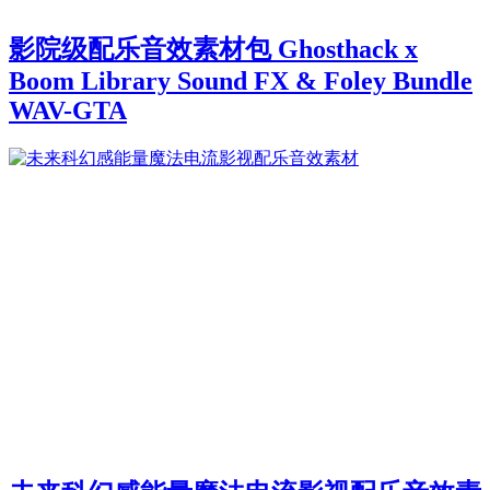
影院级配乐音效素材包 Ghosthack x
Boom Library Sound FX & Foley Bundle
WAV-GTA