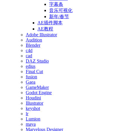
字幕条
音乐可视化
新年/春节
AE插件脚本
AE教程
Adobe Illustrator
Audition
Blender
c4d
cad
DAZ Studio
edius
Final Cut
fusion
Gaea
GameMaker
Godot Engine
Houdini
Illustrator
keyshot
lr
Lumion
maya
Marvelous Designer