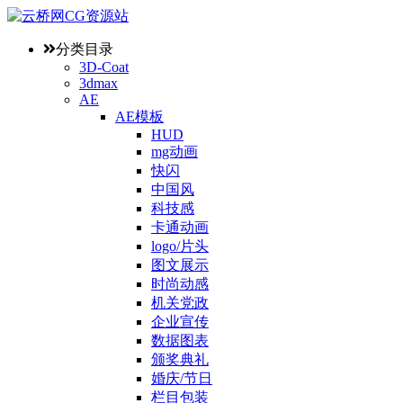
分类目录
3D-Coat
3dmax
AE
AE模板
HUD
mg动画
快闪
中国风
科技感
卡通动画
logo/片头
图文展示
时尚动感
机关党政
企业宣传
数据图表
颁奖典礼
婚庆/节日
栏目包装