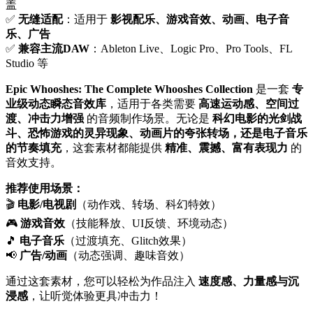
盖
✅
无缝适配
：适用于
影视配乐、游戏音效、动画、电子音
乐、广告
✅
兼容主流DAW
：Ableton Live、Logic Pro、Pro Tools、FL
Studio 等
Epic Whooshes: The Complete Whooshes Collection
是一套
专
业级动态瞬态音效库
，适用于各类需要
高速运动感、空间过
渡、冲击力增强
的音频制作场景。无论是
科幻电影的光剑战
斗、恐怖游戏的灵异现象、动画片的夸张转场，还是电子音乐
的节奏填充
，这套素材都能提供
精准、震撼、富有表现力
的
音效支持。
推荐使用场景：
🎬
电影/电视剧
（动作戏、转场、科幻特效）
🎮
游戏音效
（技能释放、UI反馈、环境动态）
🎵
电子音乐
（过渡填充、Glitch效果）
📢
广告/动画
（动态强调、趣味音效）
通过这套素材，您可以轻松为作品注入
速度感、力量感与沉
浸感
，让听觉体验更具冲击力！