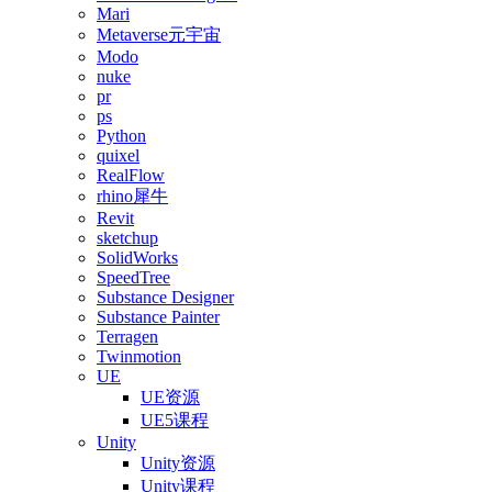
Mari
Metaverse元宇宙
Modo
nuke
pr
ps
Python
quixel
RealFlow
rhino犀牛
Revit
sketchup
SolidWorks
SpeedTree
Substance Designer
Substance Painter
Terragen
Twinmotion
UE
UE资源
UE5课程
Unity
Unity资源
Unity课程