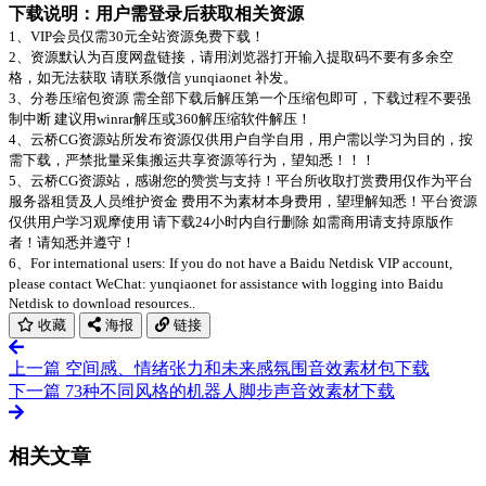
下载说明：用户需登录后获取相关资源
1、VIP会员仅需30元全站资源免费下载！
2、资源默认为百度网盘链接，请用浏览器打开输入提取码不要有多余空
格，如无法获取 请联系微信 yunqiaonet 补发。
3、分卷压缩包资源 需全部下载后解压第一个压缩包即可，下载过程不要强
制中断 建议用winrar解压或360解压缩软件解压！
4、云桥CG资源站所发布资源仅供用户自学自用，用户需以学习为目的，按
需下载，严禁批量采集搬运共享资源等行为，望知悉！！！
5、云桥CG资源站，感谢您的赞赏与支持！平台所收取打赏费用仅作为平台
服务器租赁及人员维护资金 费用不为素材本身费用，望理解知悉！平台资源
仅供用户学习观摩使用 请下载24小时内自行删除 如需商用请支持原版作
者！请知悉并遵守！
6、For international users: If you do not have a Baidu Netdisk VIP account,
please contact WeChat: yunqiaonet for assistance with logging into Baidu
Netdisk to download resources..
收藏
海报
链接
上一篇
空间感、情绪张力和未来感氛围音效素材包下载
下一篇
73种不同风格的机器人脚步声音效素材下载
相关文章