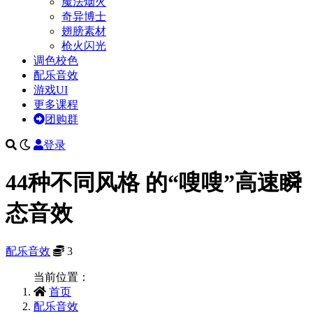
魔法烟火
奇异博士
翅膀素材
枪火闪光
调色校色
配乐音效
游戏UI
更多课程
团购群
登录
44种不同风格 的“嗖嗖”高速瞬
态音效
配乐音效
3
当前位置：
首页
配乐音效