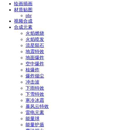
绘画插画
材质贴图
pbr
视频合成
合成元素
火焰燃烧
火焰喷发
流星陨石
地震特效
地面爆炸
空中爆炸
核爆炸
爆炸烟尘
冲击波
下雨特效
下雪特效
寒冷冰霜
暴风云特效
雷电元素
能量球
能量护盾