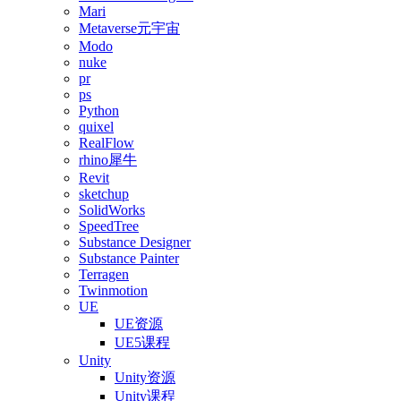
Mari
Metaverse元宇宙
Modo
nuke
pr
ps
Python
quixel
RealFlow
rhino犀牛
Revit
sketchup
SolidWorks
SpeedTree
Substance Designer
Substance Painter
Terragen
Twinmotion
UE
UE资源
UE5课程
Unity
Unity资源
Unity课程