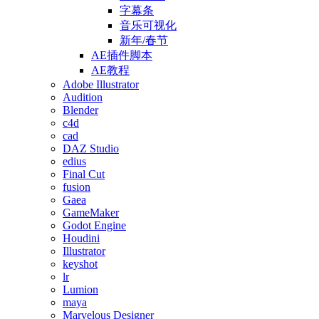
字幕条
音乐可视化
新年/春节
AE插件脚本
AE教程
Adobe Illustrator
Audition
Blender
c4d
cad
DAZ Studio
edius
Final Cut
fusion
Gaea
GameMaker
Godot Engine
Houdini
Illustrator
keyshot
lr
Lumion
maya
Marvelous Designer