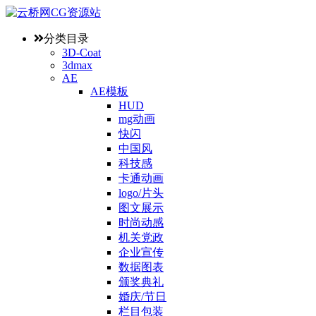
分类目录
3D-Coat
3dmax
AE
AE模板
HUD
mg动画
快闪
中国风
科技感
卡通动画
logo/片头
图文展示
时尚动感
机关党政
企业宣传
数据图表
颁奖典礼
婚庆/节日
栏目包装