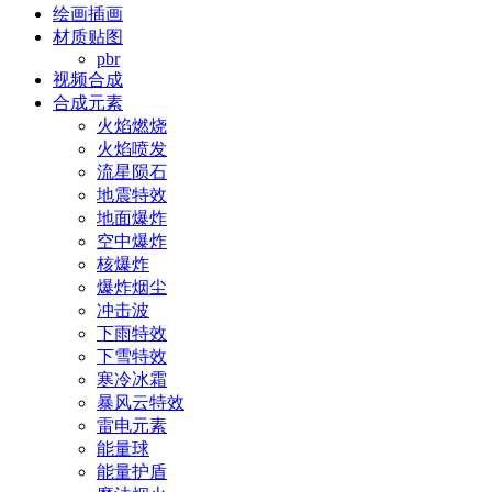
绘画插画
材质贴图
pbr
视频合成
合成元素
火焰燃烧
火焰喷发
流星陨石
地震特效
地面爆炸
空中爆炸
核爆炸
爆炸烟尘
冲击波
下雨特效
下雪特效
寒冷冰霜
暴风云特效
雷电元素
能量球
能量护盾