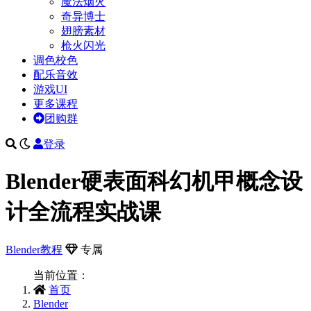
魔法烟火
奇异博士
翅膀素材
枪火闪光
调色校色
配乐音效
游戏UI
更多课程
团购群
登录
Blender硬表面科幻机甲概念设
计全流程实战课
Blender教程
专属
当前位置：
首页
Blender