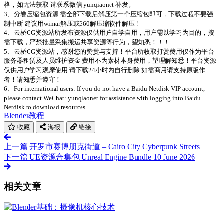
格，如无法获取 请联系微信 yunqiaonet 补发。
3、分卷压缩包资源 需全部下载后解压第一个压缩包即可，下载过程不要强
制中断 建议用winrar解压或360解压缩软件解压！
4、云桥CG资源站所发布资源仅供用户自学自用，用户需以学习为目的，按
需下载，严禁批量采集搬运共享资源等行为，望知悉！！！
5、云桥CG资源站，感谢您的赞赏与支持！平台所收取打赏费用仅作为平台
服务器租赁及人员维护资金 费用不为素材本身费用，望理解知悉！平台资源
仅供用户学习观摩使用 请下载24小时内自行删除 如需商用请支持原版作
者！请知悉并遵守！
6、For international users: If you do not have a Baidu Netdisk VIP account,
please contact WeChat: yunqiaonet for assistance with logging into Baidu
Netdisk to download resources..
Blender教程
收藏
海报
链接
上一篇
开罗市赛博朋克街道 – Cairo City Cyberpunk Streets
下一篇
UE资源合集包 Unreal Engine Bundle 10 June 2026
相关文章