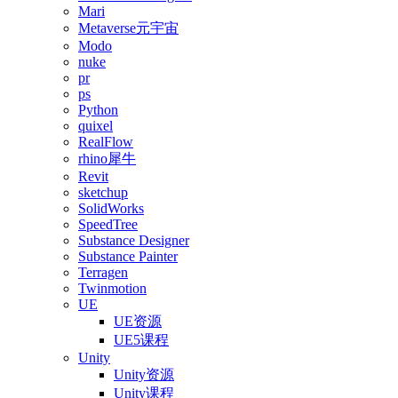
Mari
Metaverse元宇宙
Modo
nuke
pr
ps
Python
quixel
RealFlow
rhino犀牛
Revit
sketchup
SolidWorks
SpeedTree
Substance Designer
Substance Painter
Terragen
Twinmotion
UE
UE资源
UE5课程
Unity
Unity资源
Unity课程