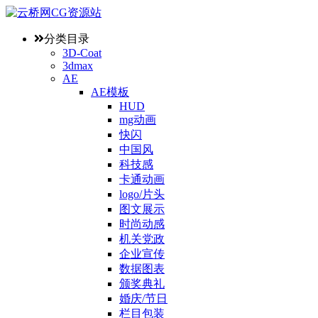
分类目录
3D-Coat
3dmax
AE
AE模板
HUD
mg动画
快闪
中国风
科技感
卡通动画
logo/片头
图文展示
时尚动感
机关党政
企业宣传
数据图表
颁奖典礼
婚庆/节日
栏目包装