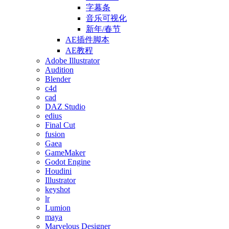
字幕条
音乐可视化
新年/春节
AE插件脚本
AE教程
Adobe Illustrator
Audition
Blender
c4d
cad
DAZ Studio
edius
Final Cut
fusion
Gaea
GameMaker
Godot Engine
Houdini
Illustrator
keyshot
lr
Lumion
maya
Marvelous Designer