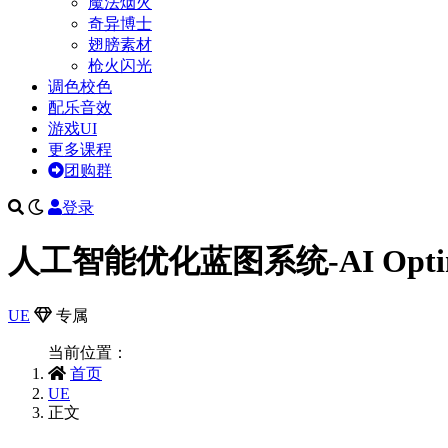
魔法烟火
奇异博士
翅膀素材
枪火闪光
调色校色
配乐音效
游戏UI
更多课程
团购群
登录
人工智能优化蓝图系统-AI Optimiz
UE
专属
当前位置：
首页
UE
正文