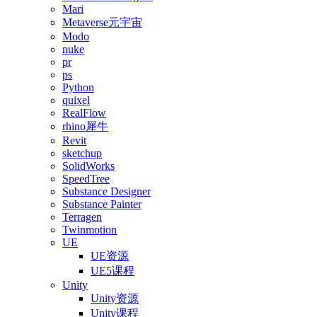
Mari
Metaverse元宇宙
Modo
nuke
pr
ps
Python
quixel
RealFlow
rhino犀牛
Revit
sketchup
SolidWorks
SpeedTree
Substance Designer
Substance Painter
Terragen
Twinmotion
UE
UE资源
UE5课程
Unity
Unity资源
Unity课程