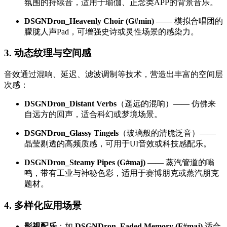
氛围的持续音，适用于瑜伽、正念类APP的背景音乐。
DSGNDron_Heavenly Choir (G#min)
—— 模拟合唱团的
朦胧人声Pad，可增强史诗或灵性场景的感染力。
3. 动态纹理与空间感
音效通过混响、延迟、滤波调制等技术，营造出丰富的空间层
次感：
DSGNDron_Distant Verbs
（遥远的混响）—— 仿佛来
自远方的回声，适合科幻或梦境场景。
DSGNDron_Glassy Tingels
（玻璃般的清脆泛音）——
晶莹剔透的高频质感，可用于UI音效或科技感配乐。
DSGNDron_Steamy Pipes (G#maj)
—— 蒸汽管道的嗡
鸣，带有工业与神秘色彩，适用于赛博朋克或蒸汽朋克
题材。
4. 多样化应用场景
影视配乐
：如
DSGNDron_Faded Memory (F#maj)
适合