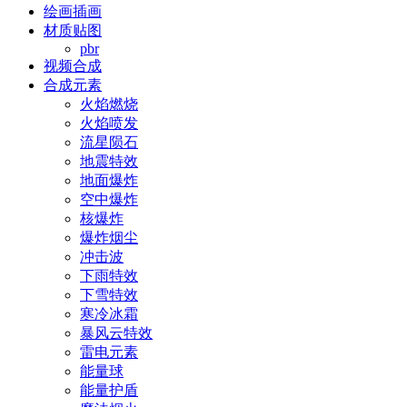
绘画插画
材质贴图
pbr
视频合成
合成元素
火焰燃烧
火焰喷发
流星陨石
地震特效
地面爆炸
空中爆炸
核爆炸
爆炸烟尘
冲击波
下雨特效
下雪特效
寒冷冰霜
暴风云特效
雷电元素
能量球
能量护盾