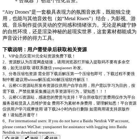
+ 合成器”）创造个性化音景。
“Airy Drones”是一套极具表现力的氛围音效库，既能独立使
用，也能与其他音效包（如“Metal Risers”）结合，为影视、游
戏、音乐制作提供灵动的空间感和情绪张力。无论是构建宁静
的自然环境，还是渲染神秘的超现实世界，这套素材都能成为
声音设计师的得力工具。
下载说明：用户需登录后获取相关资源
1、VIP会员仅需30元全站资源免费下载！
2、资源默认为百度网盘链接，请用浏览器打开输入提取码不要有多余空
格，如无法获取 请联系微信 yunqiaonet 补发。
3、分卷压缩包资源 需全部下载后解压第一个压缩包即可，下载过程不要强
制中断 建议用winrar解压或360解压缩软件解压！
4、云桥CG资源站所发布资源仅供用户自学自用，用户需以学习为目的，按
需下载，严禁批量采集搬运共享资源等行为，望知悉！！！
5、云桥CG资源站，感谢您的赞赏与支持！平台所收取打赏费用仅作为平台
服务器租赁及人员维护资金 费用不为素材本身费用，望理解知悉！平台资源
仅供用户学习观摩使用 请下载24小时内自行删除 如需商用请支持原版作
者！请知悉并遵守！
6、For international users: If you do not have a Baidu Netdisk VIP account,
please contact WeChat: yunqiaonet for assistance with logging into Baidu
Netdisk to download resources..
收藏
海报
链接