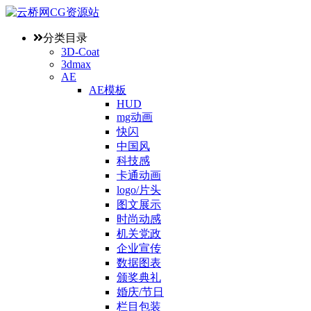
分类目录
3D-Coat
3dmax
AE
AE模板
HUD
mg动画
快闪
中国风
科技感
卡通动画
logo/片头
图文展示
时尚动感
机关党政
企业宣传
数据图表
颁奖典礼
婚庆/节日
栏目包装