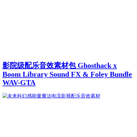
影院级配乐音效素材包 Ghosthack x
Boom Library Sound FX & Foley Bundle
WAV-GTA