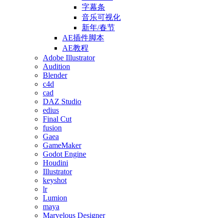
字幕条
音乐可视化
新年/春节
AE插件脚本
AE教程
Adobe Illustrator
Audition
Blender
c4d
cad
DAZ Studio
edius
Final Cut
fusion
Gaea
GameMaker
Godot Engine
Houdini
Illustrator
keyshot
lr
Lumion
maya
Marvelous Designer