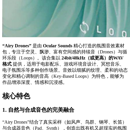
“Airy Drones”
是由
Ocular Sounds
精心打造的氛围音效素材
包，专注于空灵、飘渺、富有空间感的持续音（Drones）与循
环乐段（Loops）。该合集以
24bit/48kHz（或更高）的WAV
格式
提供，适用于电影配乐、游戏环境音设计、冥想音乐、
电子氛围乐等多种创作场景。音效以细腻的纹理、柔和的动态
变化和精心调制的音高（Key-Based Loops）为特色，能够为
作品增添深度、情感和沉浸感。
核心特色
1. 自然与合成音色的完美融合
“Airy Drones”结合了真实采样（如风声、鸟群、钢琴、长笛）
与合成器音色（Pad、Synth），创造出既有机又超现实的氛围