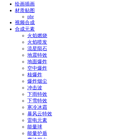
绘画插画
材质贴图
pbr
视频合成
合成元素
火焰燃烧
火焰喷发
流星陨石
地震特效
地面爆炸
空中爆炸
核爆炸
爆炸烟尘
冲击波
下雨特效
下雪特效
寒冷冰霜
暴风云特效
雷电元素
能量球
能量护盾