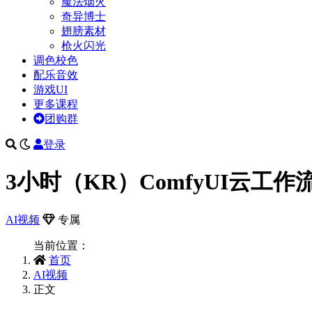
魔法烟火
奇异博士
翅膀素材
枪火闪光
调色校色
配乐音效
游戏UI
更多课程
团购群
登录
3小时（KR）ComfyUI云工
AI视频
专属
当前位置：
首页
AI视频
正文