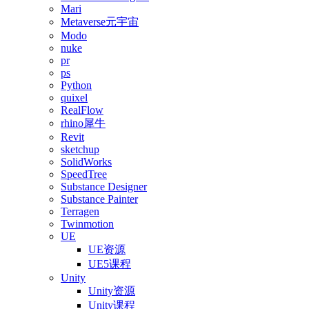
Mari
Metaverse元宇宙
Modo
nuke
pr
ps
Python
quixel
RealFlow
rhino犀牛
Revit
sketchup
SolidWorks
SpeedTree
Substance Designer
Substance Painter
Terragen
Twinmotion
UE
UE资源
UE5课程
Unity
Unity资源
Unity课程