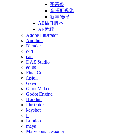
字幕条
音乐可视化
新年/春节
AE插件脚本
AE教程
Adobe Illustrator
Audition
Blender
c4d
cad
DAZ Studio
edius
Final Cut
fusion
Gaea
GameMaker
Godot Engine
Houdini
Illustrator
keyshot
lr
Lumion
maya
Marvelous Designer