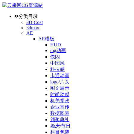
分类目录
3D-Coat
3dmax
AE
AE模板
HUD
mg动画
快闪
中国风
科技感
卡通动画
logo/片头
图文展示
时尚动感
机关党政
企业宣传
数据图表
颁奖典礼
婚庆/节日
栏目包装