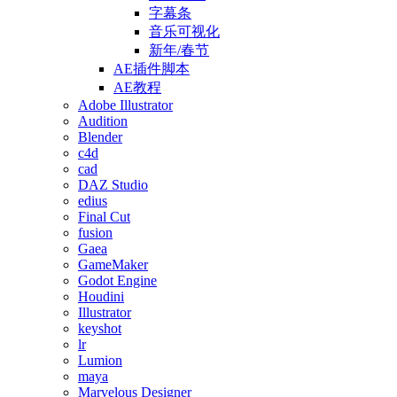
字幕条
音乐可视化
新年/春节
AE插件脚本
AE教程
Adobe Illustrator
Audition
Blender
c4d
cad
DAZ Studio
edius
Final Cut
fusion
Gaea
GameMaker
Godot Engine
Houdini
Illustrator
keyshot
lr
Lumion
maya
Marvelous Designer