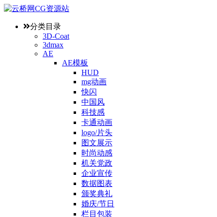
分类目录
3D-Coat
3dmax
AE
AE模板
HUD
mg动画
快闪
中国风
科技感
卡通动画
logo/片头
图文展示
时尚动感
机关党政
企业宣传
数据图表
颁奖典礼
婚庆/节日
栏目包装