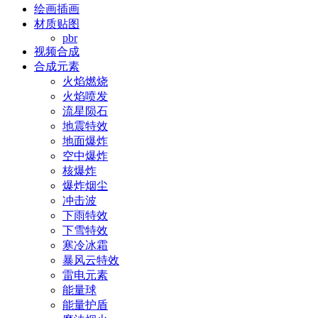
绘画插画
材质贴图
pbr
视频合成
合成元素
火焰燃烧
火焰喷发
流星陨石
地震特效
地面爆炸
空中爆炸
核爆炸
爆炸烟尘
冲击波
下雨特效
下雪特效
寒冷冰霜
暴风云特效
雷电元素
能量球
能量护盾