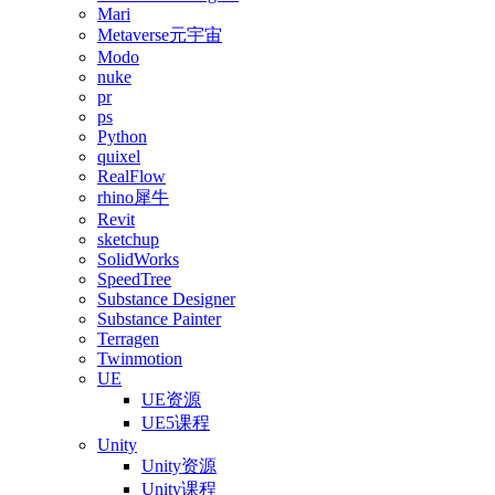
Mari
Metaverse元宇宙
Modo
nuke
pr
ps
Python
quixel
RealFlow
rhino犀牛
Revit
sketchup
SolidWorks
SpeedTree
Substance Designer
Substance Painter
Terragen
Twinmotion
UE
UE资源
UE5课程
Unity
Unity资源
Unity课程