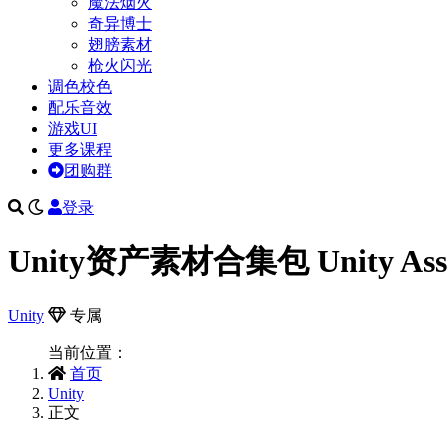
魔法烟火
奇异博士
翅膀素材
枪火闪光
调色校色
配乐音效
游戏UI
更多课程
团购群
登录
Unity资产素材合集包 Unity Asset 
Unity
专属
当前位置：
首页
Unity
正文