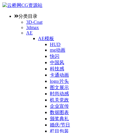
分类目录
3D-Coat
3dmax
AE
AE模板
HUD
mg动画
快闪
中国风
科技感
卡通动画
logo/片头
图文展示
时尚动感
机关党政
企业宣传
数据图表
颁奖典礼
婚庆/节日
栏目包装