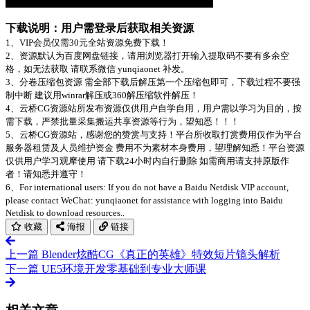
下载说明：用户需登录后获取相关资源
1、VIP会员仅需30元全站资源免费下载！
2、资源默认为百度网盘链接，请用浏览器打开输入提取码不要有多余空
格，如无法获取 请联系微信 yunqiaonet 补发。
3、分卷压缩包资源 需全部下载后解压第一个压缩包即可，下载过程不要强
制中断 建议用winrar解压或360解压缩软件解压！
4、云桥CG资源站所发布资源仅供用户自学自用，用户需以学习为目的，按
需下载，严禁批量采集搬运共享资源等行为，望知悉！！！
5、云桥CG资源站，感谢您的赞赏与支持！平台所收取打赏费用仅作为平台
服务器租赁及人员维护资金 费用不为素材本身费用，望理解知悉！平台资源
仅供用户学习观摩使用 请下载24小时内自行删除 如需商用请支持原版作
者！请知悉并遵守！
6、For international users: If you do not have a Baidu Netdisk VIP account,
please contact WeChat: yunqiaonet for assistance with logging into Baidu
Netdisk to download resources..
收藏
海报
链接
上一篇
Blender炫酷CG《真正的英雄》特效短片镜头解析
下一篇
UE5环境开发零基础到专业大师课