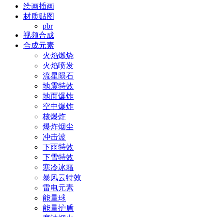
绘画插画
材质贴图
pbr
视频合成
合成元素
火焰燃烧
火焰喷发
流星陨石
地震特效
地面爆炸
空中爆炸
核爆炸
爆炸烟尘
冲击波
下雨特效
下雪特效
寒冷冰霜
暴风云特效
雷电元素
能量球
能量护盾