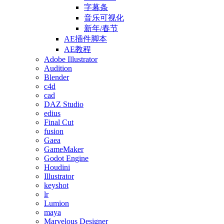
字幕条
音乐可视化
新年/春节
AE插件脚本
AE教程
Adobe Illustrator
Audition
Blender
c4d
cad
DAZ Studio
edius
Final Cut
fusion
Gaea
GameMaker
Godot Engine
Houdini
Illustrator
keyshot
lr
Lumion
maya
Marvelous Designer