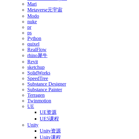
Mari
Metaverse元宇宙
Modo
nuke
pr
ps
Python
quixel
RealFlow
rhino犀牛
Revit
sketchup
SolidWorks
SpeedTree
Substance Designer
Substance Painter
Terragen
Twinmotion
UE
UE资源
UE5课程
Unity
Unity资源
Unity课程